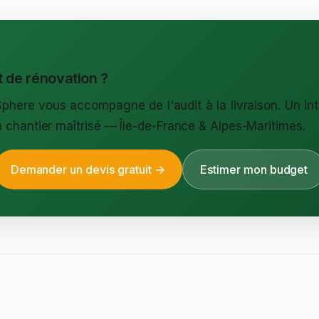
t de rénovation ?
phere vous accompagne de l'audit à la livraison. Un int
n chantier maîtrisé — Île-de-France & Alpes-Maritimes.
Demander un devis gratuit →
Estimer mon budget