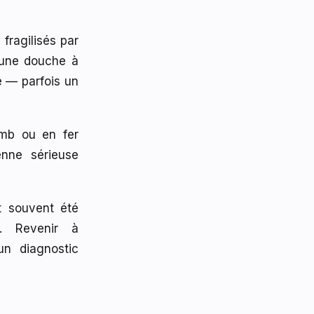
fragilisés par
'une douche à
e — parfois un
omb ou en fer
enne sérieuse
 souvent été
). Revenir à
un diagnostic