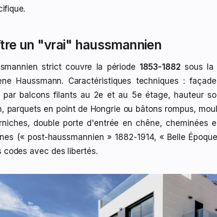
ifique.
tre un "vrai" haussmannien
ssmannien strict couvre la période
1853-1882
sous la 
ne Haussmann. Caractéristiques techniques : façade
e par balcons filants au 2e et au 5e étage, hauteur s
, parquets en point de Hongrie ou bâtons rompus, moul
rniches, double porte d'entrée en chêne, cheminées e
ines (« post-haussmannien » 1882-1914, « Belle Époqu
s codes avec des libertés.