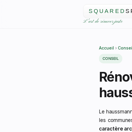
SQUARED
S
L'art de rénover juste
Accueil
›
Consei
CONSEIL
Rénov
haus
Le haussmann
les communes
caractère arc