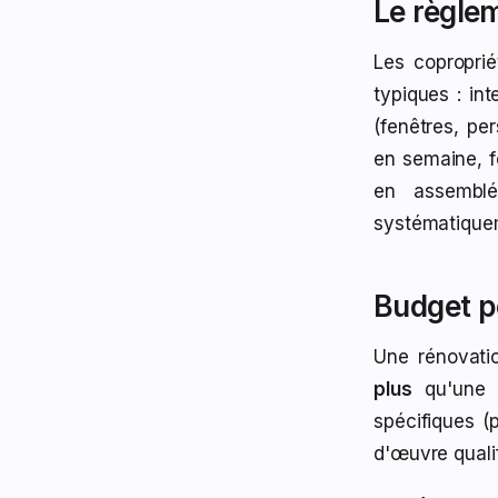
Le règlem
Les copropri
typiques : in
(fenêtres, pe
en semaine, f
en assemblé
systématique
Budget p
Une rénovati
plus
qu'une r
spécifiques (
d'œuvre quali