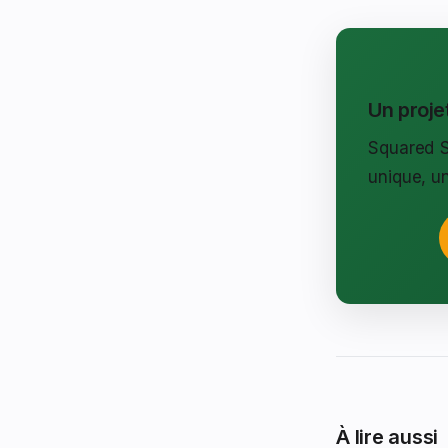
Un proje
Squared S
unique, u
À lire aussi