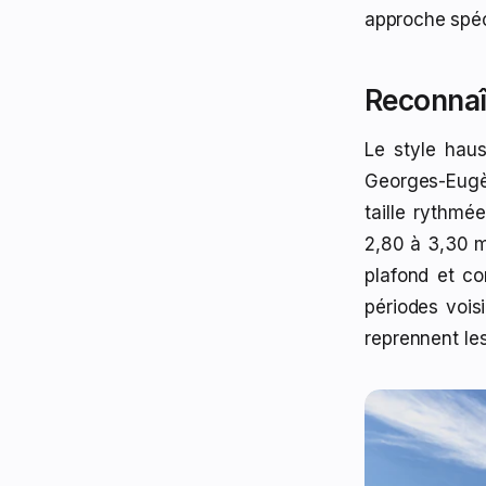
approche spéc
Reconnaî
Le style hau
Georges-Eugè
taille rythmé
2,80 à 3,30 m
plafond et co
périodes vois
reprennent le