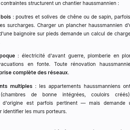
 contraintes structurent un chantier haussmannien :
 bois
: poutres et solives de chêne ou de sapin, parfois 
les surcharges. Charger un plancher haussmannien d
u d'une baignoire sur pieds demande un calcul de charg
.
époque
: électricité d'avant guerre, plomberie en pl
vacuations en fonte. Toute rénovation haussmanni
prise complète des réseaux
.
ts multiples
: les appartements haussmanniens ont
(chambres de bonne intégrées, couloirs créés
on d'origine est parfois pertinent — mais demande 
r identifier les murs porteurs.